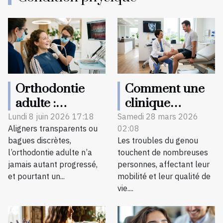
Orthodontie
Comment une
adulte :
clinique
comment le
spécialisée
Lundi 8 juin 2026 17:18
Samedi 28 mars 2026
Aligners transparents ou
02:08
détartrage
transforme-t-
bagues discrètes,
Les troubles du genou
optimise les
elle le
l’orthodontie adulte n’a
touchent de nombreuses
résultats du
traitement des
jamais autant progressé,
personnes, affectant leur
traitement
troubles du
et pourtant un...
mobilité et leur qualité de
genou ?
vie....