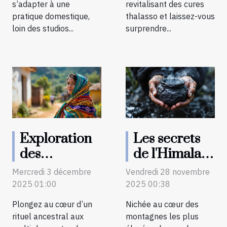
s’adapter à une
revitalisant des cures
pratique domestique,
thalasso et laissez-vous
loin des studios...
surprendre...
Exploration
Les secrets
des
de l'Himalaya
traditions et
: découvrez
Mercredi 3 décembre
Vendredi 28 novembre
bienfaits du
les vertus
2025 01:00
2025 00:38
rituel Rebozo
ancestrales
Plongez au cœur d’un
Nichée au cœur des
?
du Shilajit
rituel ancestral aux
montagnes les plus