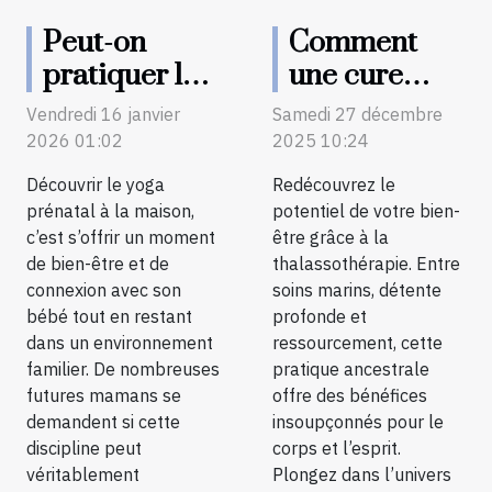
Peut-on
Comment
pratiquer le
une cure
yoga
thalasso peut
Vendredi 16 janvier
Samedi 27 décembre
prénatal à la
revitaliser
2026 01:02
2025 10:24
maison ?
votre bien-
Découvrir le yoga
Redécouvrez le
être ?
prénatal à la maison,
potentiel de votre bien-
c’est s’offrir un moment
être grâce à la
de bien-être et de
thalassothérapie. Entre
connexion avec son
soins marins, détente
bébé tout en restant
profonde et
dans un environnement
ressourcement, cette
familier. De nombreuses
pratique ancestrale
futures mamans se
offre des bénéfices
demandent si cette
insoupçonnés pour le
discipline peut
corps et l’esprit.
véritablement
Plongez dans l’univers