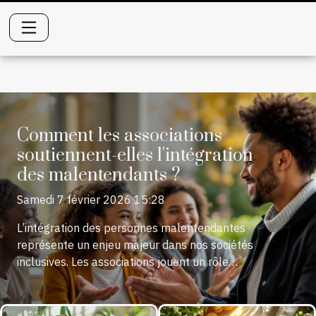
Comment les associations
soutiennent-elles l'intégration
des malentendants ?
Samedi 7 février 2026 15:28
L’intégration des personnes malentendantes
représente un enjeu majeur dans nos sociétés
inclusives. Les associations jouent un rôle
essentiel en facilitant l’accès à l’éducation, à
l’emploi et à la vie sociale pour ce public.
Découvrez comment ces organisations mettent