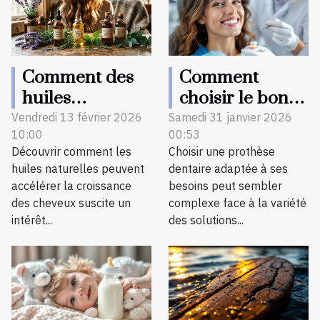
Comment des
Comment
huiles
choisir le bon
naturelles
type de
Vendredi 13 février 2026
Samedi 31 janvier 2026
10:00
00:53
peuvent
prothèse
Découvrir comment les
Choisir une prothèse
accélérer la
dentaire ?
huiles naturelles peuvent
dentaire adaptée à ses
croissance des
accélérer la croissance
besoins peut sembler
cheveux ?
des cheveux suscite un
complexe face à la variété
intérêt...
des solutions...