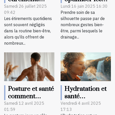
quotidiens
bienfaits du
Samedi 26 juillet 2025
Lundi 16 juin 2025 16:30
09:42
Prendre soin de sa
peuvent
drainage
Les étirements quotidiens
silhouette passe par de
booster votre
lymphatique
sont souvent négligés
nombreux gestes bien-
bien-être ?
pour la
dans la routine bien-être,
être, parmi lesquels le
silhouette
alors qu'ils offrent de
drainage...
nombreux...
Posture et santé
Hydratation et
comment
santé
corriger votre
découvrez
Samedi 12 avril 2025
Vendredi 4 avril 2025
01:59
17:13
posture pour
l'impact de l'eau