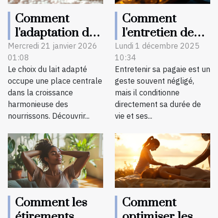
Comment
Comment
l'adaptation du
l'entretien de
lait influence-t-
votre pagaie
Mercredi 21 janvier 2026
Lundi 1 décembre 2025
01:08
10:34
elle le
influence sa
Le choix du lait adapté
Entretenir sa pagaie est un
développement
longévité?
occupe une place centrale
geste souvent négligé,
infantile ?
dans la croissance
mais il conditionne
harmonieuse des
directement sa durée de
nourrissons. Découvrir...
vie et ses...
Comment les
Comment
étirements
optimiser les