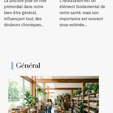
La posture joue un rôle
L'hydratation est un
éviter les
sur votre bien-
primordial dans notre
élément fondamental de
douleurs et
être physique
bien-être général,
notre santé, mais son
améliorer votre
influençant tout, des
importance est souvent
condition
douleurs chroniques...
sous-estimée....
physique
Général