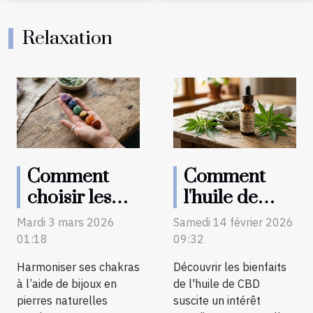
sachets de
du stress et
nicotine en
l'amélioration
Relaxation
Europe
du sommeil
Comment
Comment
choisir les
l'huile de
pierres de
CBD
Mardi 3 mars 2026
Samedi 14 février 2026
votre
favorise-t-
01:18
09:32
bracelet
elle un bien-
Harmoniser ses chakras
Découvrir les bienfaits
pour
être
à l’aide de bijoux en
de l'huile de CBD
harmoniser
quotidien ?
pierres naturelles
suscite un intérêt