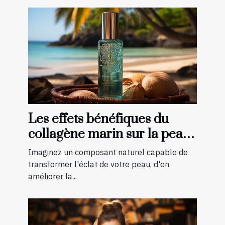
Les effets bénéfiques du
collagène marin sur la peau :
une transformation à
Imaginez un composant naturel capable de
découvrir
transformer l'éclat de votre peau, d'en
améliorer la...