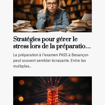
Stratégies pour gérer le
stress lors de la préparation
à l'examen PASS à Besançon
La préparation à l'examen PASS à Besançon
peut souvent sembler écrasante. Entre les
multiples...