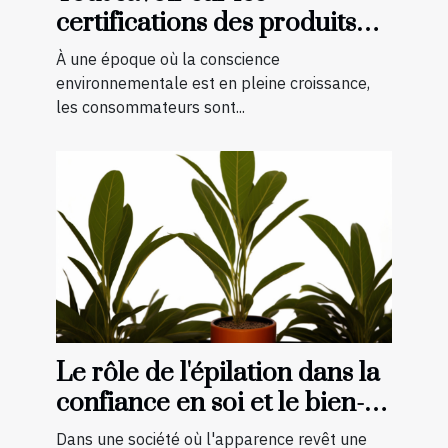
certifications des produits
bio et naturels
À une époque où la conscience
environnementale est en pleine croissance,
les consommateurs sont...
Le rôle de l'épilation dans la
confiance en soi et le bien-
être général
Dans une société où l'apparence revêt une