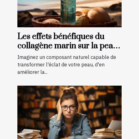
Les effets bénéfiques du
collagène marin sur la peau :
une transformation à
Imaginez un composant naturel capable de
découvrir
transformer l'éclat de votre peau, d'en
améliorer la...