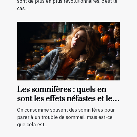
sont de plus en plus révolutionnaires, c’est le
cas...
Les somnifères : quels en
sont les effets néfastes et les
palliatifs ?
On consomme souvent des somnifères pour
parer à un trouble de sommeil, mais est-ce
que cela est...