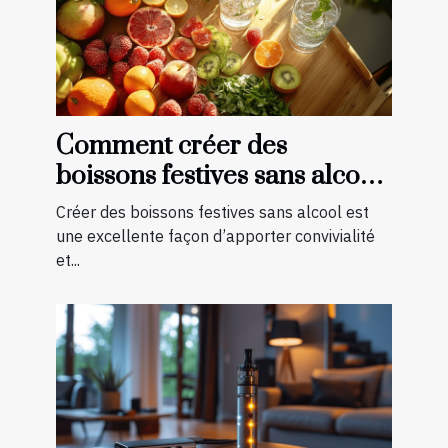
Comment créer des
boissons festives sans alcool
pour toutes les saisons
Créer des boissons festives sans alcool est
une excellente façon d’apporter convivialité
et...