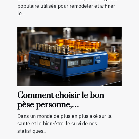
Tunisie
populaire utilisée pour remodeler et affiner
le...
Comment choisir le bon
pèse personne,
impédancemètre et balance
Dans un monde de plus en plus axé sur la
pour vos besoins
santé et le bien-être, le suivi de nos
statistiques...