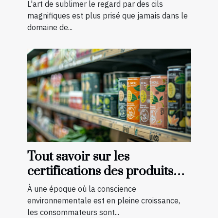
devenir technicienne de cils
L'art de sublimer le regard par des cils
certifiée
magnifiques est plus prisé que jamais dans le
domaine de...
Tout savoir sur les
certifications des produits
bio et naturels
À une époque où la conscience
environnementale est en pleine croissance,
les consommateurs sont...