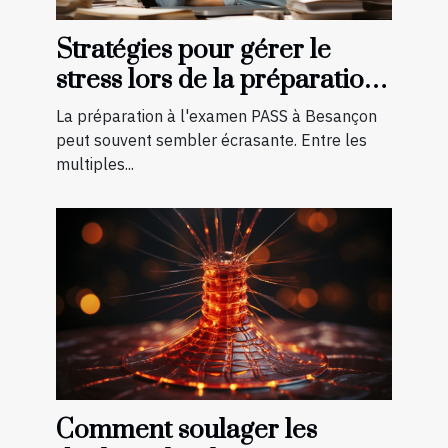
Stratégies pour gérer le
stress lors de la préparation
à l'examen PASS à Besançon
La préparation à l'examen PASS à Besançon
peut souvent sembler écrasante. Entre les
multiples...
Comment soulager les