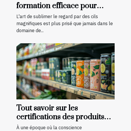
formation efficace pour
devenir technicienne de cils
L'art de sublimer le regard par des cils
certifiée
magnifiques est plus prisé que jamais dans le
domaine de...
Tout savoir sur les
certifications des produits
bio et naturels
À une époque où la conscience