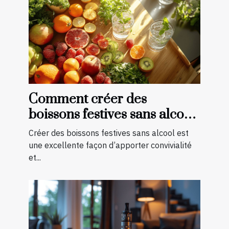
Comment créer des
boissons festives sans alcool
pour toutes les saisons
Créer des boissons festives sans alcool est
une excellente façon d’apporter convivialité
et...