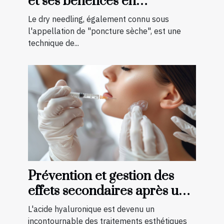
et ses bénéfices en
physiothérapie
Le dry needling, également connu sous
l'appellation de "poncture sèche", est une
technique de...
Prévention et gestion des
effets secondaires après une
injection d'acide
L'acide hyaluronique est devenu un
hyaluronique
incontournable des traitements esthétiques