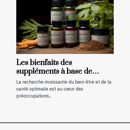
Les bienfaits des
suppléments à base de
plantes pour le soutien des
La recherche incessante du bien-être et de la
articulations
santé optimale est au cœur des
préoccupations...