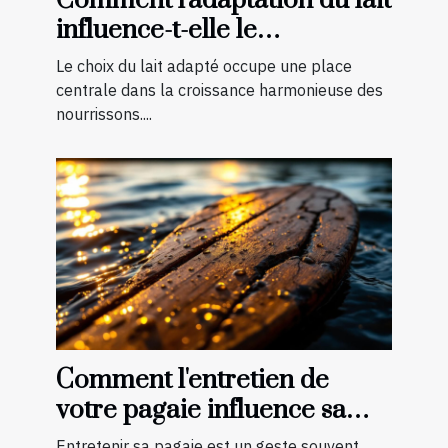
Comment l'adaptation du lait
influence-t-elle le
développement infantile ?
Le choix du lait adapté occupe une place
centrale dans la croissance harmonieuse des
nourrissons....
Comment l'entretien de
votre pagaie influence sa
longévité?
Entretenir sa pagaie est un geste souvent