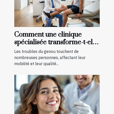
Comment une clinique
spécialisée transforme-t-elle
le traitement des troubles du
Les troubles du genou touchent de
genou ?
nombreuses personnes, affectant leur
mobilité et leur qualité...