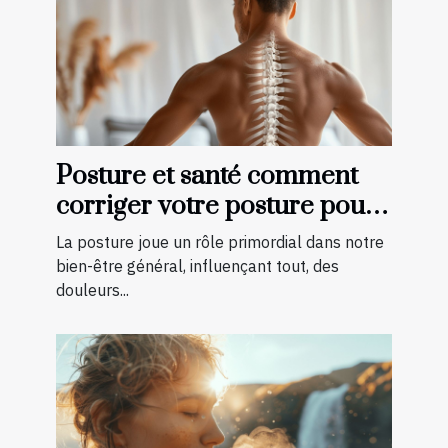
Posture et santé comment
corriger votre posture pour
éviter les douleurs et
La posture joue un rôle primordial dans notre
améliorer votre condition
bien-être général, influençant tout, des
physique
douleurs...