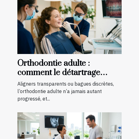
Orthodontie adulte :
comment le détartrage
optimise les résultats du
Aligners transparents ou bagues discrètes,
traitement
l’orthodontie adulte n’a jamais autant
progressé, et...