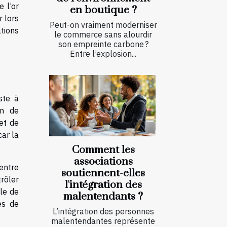
 l’or
en boutique ?
r lors
Peut-on vraiment moderniser
tions
le commerce sans alourdir
son empreinte carbone ?
Entre l’explosion...
ste à
on de
et de
car la
Comment les
associations
entre
soutiennent-elles
trôler
l'intégration des
rle de
malentendants ?
es de
L’intégration des personnes
malentendantes représente