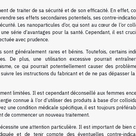
ment de traiter de sa sécurité et de son efficacité. En effet,
prendre ses effets secondaires potentiels, ses contre-indicati
écurité. Les nanoparticules d’or, qui sont au cœur de l’or coll
ne série d’avantages pour la santé. Cependant, il est cruci
ffectuée avec prudence.
s sont généralement rares et bénins. Toutefois, certains ind
es. De plus, une utilisation excessive pourrait entraîne
anisme, ce qui pourrait potentiellement causer des problèm
suivre les instructions du fabricant et de ne pas dépasser la
lement limitées. Il est cependant déconseillé aux femmes ence
rgie connue à l’or d’utiliser des produits à base d’or colloïd
 une condition médicale spécifique, il est toujours préférab
ant de commencer un nouveau traitement.
nécessite une attention particulière. Il est important de bien c
diquée et de tenir compte des éventuelles contre-indicat