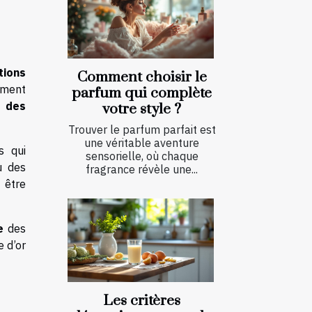
tions
Comment choisir le
ement
parfum qui complète
s des
votre style ?
Trouver le parfum parfait est
une véritable aventure
s qui
sensorielle, où chaque
u des
fragrance révèle une...
 être
e
des
e d’or
Les critères