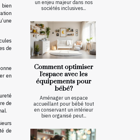
un enjeu majeur dans nos
e bien
sociétés inclusives...
ration
qu’une
cules
es de
Comment optimiser
 bonne
l'espace avec les
ier en
équipements pour
bébé?
pureté
Aménager un espace
tre de
accueillant pour bébé tout
en conservant un intérieur
nal.
bien organisé peut...
sieurs
ité de