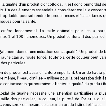
a qualité d’un produit d’or colloïdal, il est donc primordial d
oix. Un des éléments essentiels à considérer est la « concent
 trop faible pourrait rendre le produit moins efficace, tandis 
isques pour la santé.
critère fondamental. La taille optimale pour les « parti
ntre 1 et 100 nanomètres. Un produit contenant des particul
également donner une indication sur sa qualité. Un produit de
jaune clair au rouge foncé. Toutefois, cette couleur peut var
e des particules.
ion du produit est aussi un critère important. Un or de haute 
De même, l' »eau distillée » utilisée pour la préparation doit ê
e contaminants qui pourraient affecter la qualité du produit fi
loïdal de qualité nécessite une attention particulière à plu
taille des particules, la couleur, la pureté de l’or et la qual
s, vous serez en mesure de choisir un produit sûr et efficace.