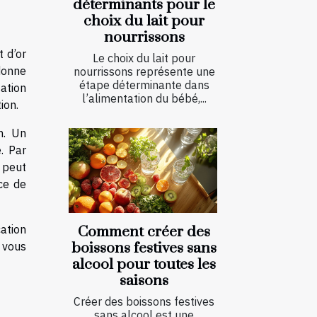
déterminants pour le
choix du lait pour
nourrissons
t d’or
Le choix du lait pour
donne
nourrissons représente une
étape déterminante dans
ation
l’alimentation du bébé,...
ion.
n. Un
. Par
 peut
nce de
cation
Comment créer des
 vous
boissons festives sans
alcool pour toutes les
saisons
Créer des boissons festives
sans alcool est une