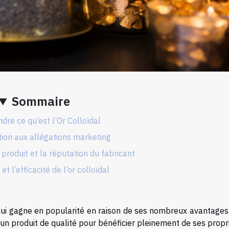
Sommaire
re ce qu’est l’Or Colloïdal
tion aux allégations marketing
u produit et la réputation du fabricant
et l’efficacité de l’or colloïdal
 qui gagne en popularité en raison de ses nombreux avantages
r un produit de qualité pour bénéficier pleinement de ses propr