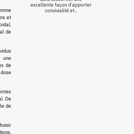
excellente façon d’apporter
 comme
convivialité et...
ons et
oïdal,
al de
ividus
r une
es de
 dose
intes
al. De
le de
hoisir
ions.