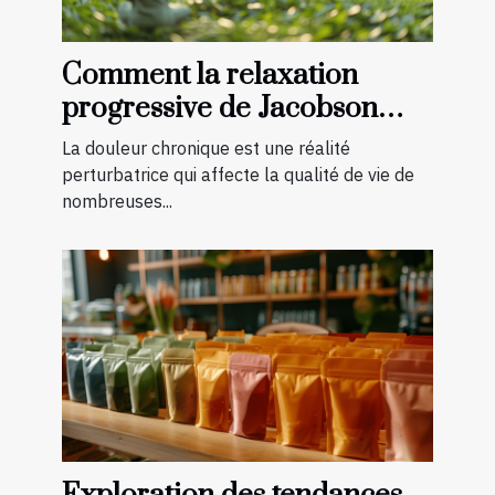
Comment la relaxation
progressive de Jacobson
peut aider à gérer la douleur
La douleur chronique est une réalité
chronique
perturbatrice qui affecte la qualité de vie de
nombreuses...