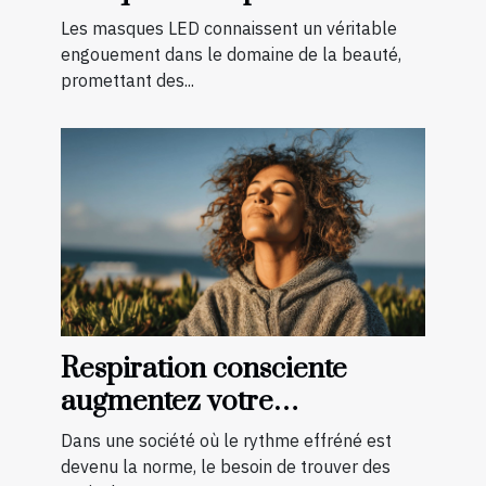
différents types de peau
Les masques LED connaissent un véritable
engouement dans le domaine de la beauté,
promettant des...
Respiration consciente
augmentez votre
concentration et réduisez
Dans une société où le rythme effréné est
l'anxiété
devenu la norme, le besoin de trouver des