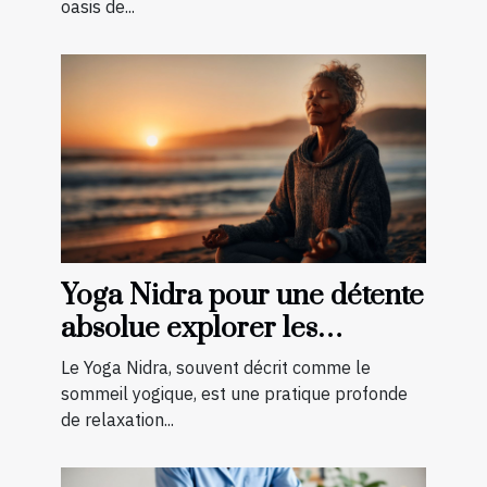
oasis de...
Yoga Nidra pour une détente
absolue explorer les
bénéfices pour le corps et
Le Yoga Nidra, souvent décrit comme le
l'esprit
sommeil yogique, est une pratique profonde
de relaxation...