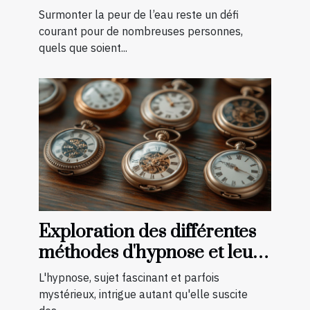
surmonter la peur de l'eau ?
Surmonter la peur de l’eau reste un défi
courant pour de nombreuses personnes,
quels que soient...
Exploration des différentes
méthodes d'hypnose et leur
efficacité
L'hypnose, sujet fascinant et parfois
mystérieux, intrigue autant qu'elle suscite