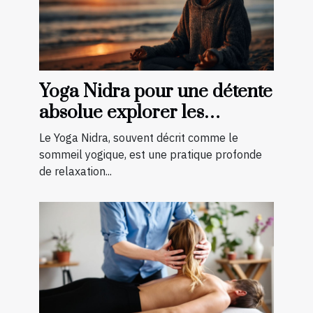
Yoga Nidra pour une détente
absolue explorer les
bénéfices pour le corps et
Le Yoga Nidra, souvent décrit comme le
l'esprit
sommeil yogique, est une pratique profonde
de relaxation...