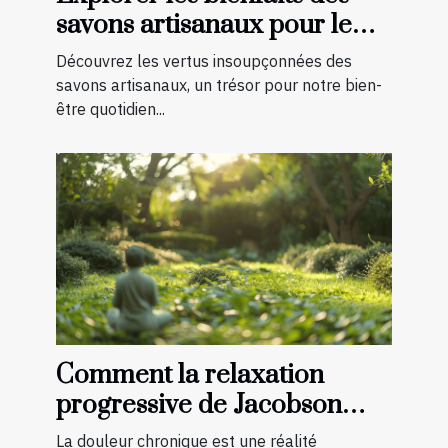
savons artisanaux pour le
corps et l'esprit
Découvrez les vertus insoupçonnées des
savons artisanaux, un trésor pour notre bien-
être quotidien...
Comment la relaxation
progressive de Jacobson
peut aider à gérer la douleur
La douleur chronique est une réalité