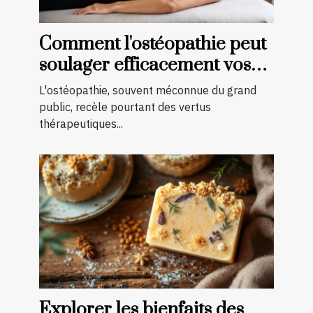
Comment l'ostéopathie peut
soulager efficacement vos
douleurs chroniques
L'ostéopathie, souvent méconnue du grand
public, recèle pourtant des vertus
thérapeutiques...
Explorer les bienfaits des