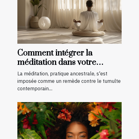
Comment intégrer la
méditation dans votre
routine quotidienne pour un
La méditation, pratique ancestrale, s'est
bien-être amélioré
imposée comme un remède contre le tumulte
contemporain....