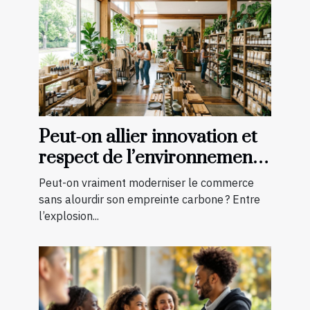
Peut-on allier innovation et
respect de l’environnement
en boutique ?
Peut-on vraiment moderniser le commerce
sans alourdir son empreinte carbone ? Entre
l’explosion...