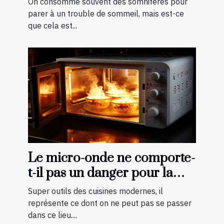
On consomme souvent des somnifères pour
parer à un trouble de sommeil, mais est-ce
que cela est...
Le micro-onde ne comporte-
t-il pas un danger pour la
cuisson des aliments ?
Super outils des cuisines modernes, il
représente ce dont on ne peut pas se passer
dans ce lieu....