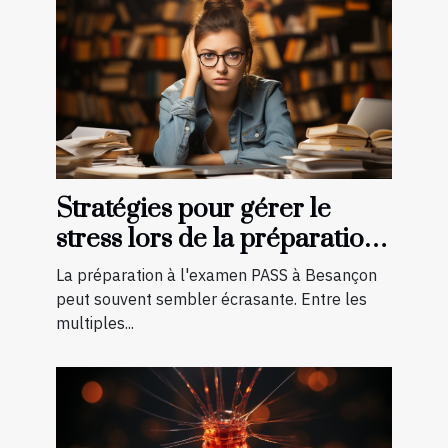
Stratégies pour gérer le
stress lors de la préparation
à l'examen PASS à Besançon
La préparation à l'examen PASS à Besançon
peut souvent sembler écrasante. Entre les
multiples...