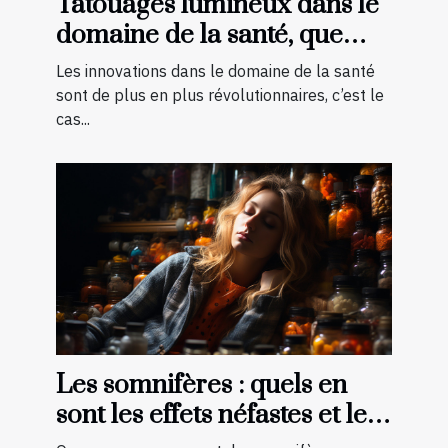
Tatouages lumineux dans le
domaine de la santé, que
faut-il savoir ?
Les innovations dans le domaine de la santé
sont de plus en plus révolutionnaires, c’est le
cas...
Les somnifères : quels en
sont les effets néfastes et les
palliatifs ?