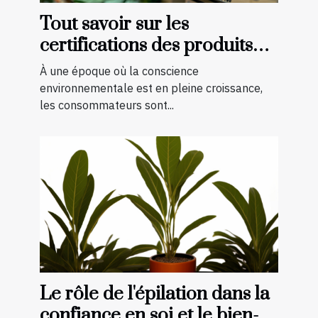
Tout savoir sur les
certifications des produits
bio et naturels
À une époque où la conscience
environnementale est en pleine croissance,
les consommateurs sont...
Le rôle de l'épilation dans la
confiance en soi et le bien-