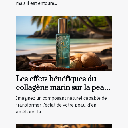
mais il est entouré...
Les effets bénéfiques du
collagène marin sur la peau :
une transformation à
Imaginez un composant naturel capable de
découvrir
transformer l'éclat de votre peau, d'en
améliorer la...