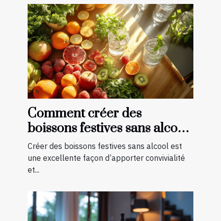
Comment créer des
boissons festives sans alcool
pour toutes les saisons
Créer des boissons festives sans alcool est
une excellente façon d’apporter convivialité
et...