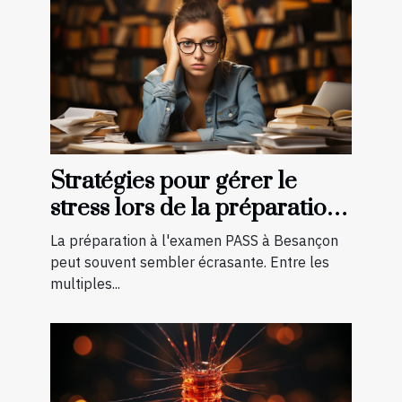
Stratégies pour gérer le
stress lors de la préparation
à l'examen PASS à Besançon
La préparation à l'examen PASS à Besançon
peut souvent sembler écrasante. Entre les
multiples...