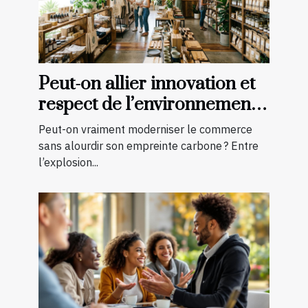
Peut-on allier innovation et
respect de l’environnement
en boutique ?
Peut-on vraiment moderniser le commerce
sans alourdir son empreinte carbone ? Entre
l’explosion...