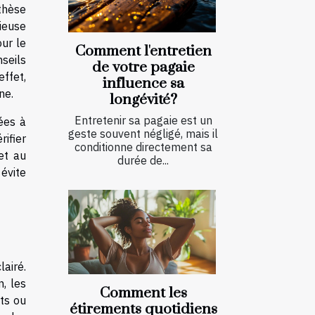
thèse
ieuse
ur le
Comment l'entretien
nseils
de votre pagaie
effet,
influence sa
ne.
longévité?
Entretenir sa pagaie est un
iées à
geste souvent négligé, mais il
ifier
conditionne directement sa
et au
durée de...
 évite
airé.
n, les
Comment les
nts ou
étirements quotidiens