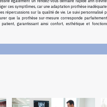
ssite également un rendez-vous dentaire rapide afin d’évite
égliger ces symptômes, car une adaptation prothèse inadéquate
es répercussions sur la qualité de vie. Le suivi personnalisé 
urer que la prothèse sur-mesure corresponde parfaitement
atient, garantissant ainsi confort, esthétique et fonctionn