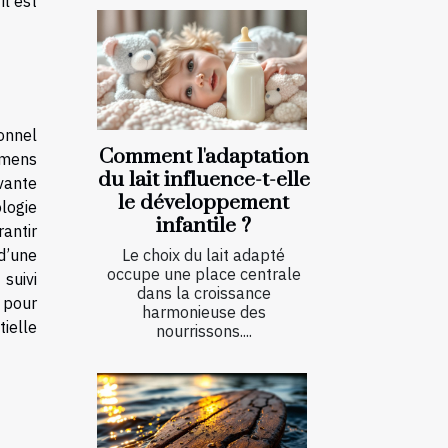
il est
onnel
Comment l'adaptation
xamens
du lait influence-t-elle
vante
le développement
ologie
infantile ?
antir
d’une
Le choix du lait adapté
occupe une place centrale
suivi
dans la croissance
 pour
harmonieuse des
tielle
nourrissons....