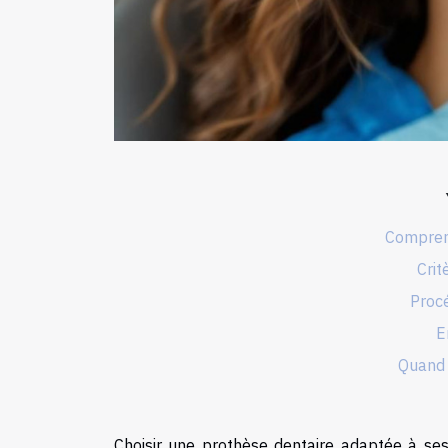
Compren
Crit
Proc
E
Quand 
Choisir une prothèse dentaire adaptée à se