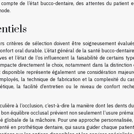
compte de l’état bucco-dentaire, des attentes du patient e
hode.
ntiels
eurs critères de sélection doivent être soigneusement évalués
onfort oral durable. L’état général de la santé bucco-dentair
ves et l’état de l’os influencent la faisabilité de certains ty
mpacte directement le choix, notamment dans la distinction 
t disponible représente également une considération majeure
mployés, la technique de fabrication et la complexité du cas
tique, la facilité d’entretien ou le niveau de confort reche
culière à l’occlusion, c’est-à-dire la manière dont les dents d
Un bon équilibre occlusal prévient non seulement l’usure prém
té globale de la mâchoire. Pour une approche personnalisée, 
enté en prothétique dentaire, qui saura guider chaque patien