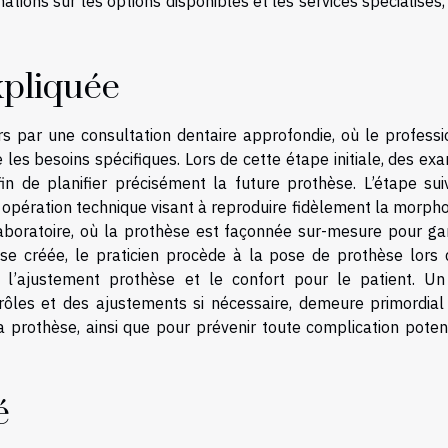
ations sur les options disponibles et les services spécialisés, 
xpliquée
s par une consultation dentaire approfondie, où le professi
e les besoins spécifiques. Lors de cette étape initiale, des e
fin de planifier précisément la future prothèse. L’étape sui
, opération technique visant à reproduire fidèlement la morph
aboratoire, où la prothèse est façonnée sur-mesure pour gar
se créée, le praticien procède à la pose de prothèse lors 
 l’ajustement prothèse et le confort pour le patient. Un 
rôles et des ajustements si nécessaire, demeure primordial
la prothèse, ainsi que pour prévenir toute complication poten
é