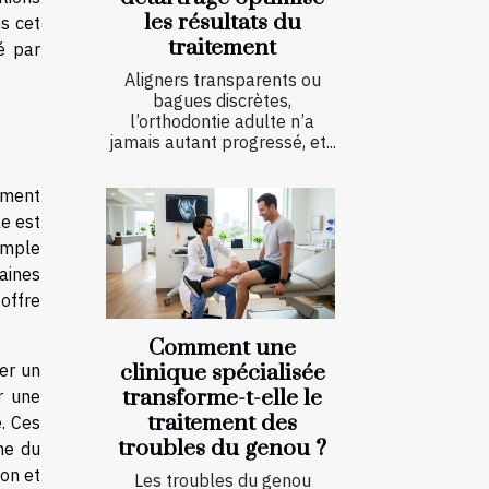
les résultats du
ns cet
traitement
é par
Aligners transparents ou
bagues discrètes,
l’orthodontie adulte n’a
jamais autant progressé, et...
ement
le est
imple
aines
offre
Comment une
ler un
clinique spécialisée
transforme-t-elle le
r une
traitement des
. Ces
troubles du genou ?
he du
ion et
Les troubles du genou