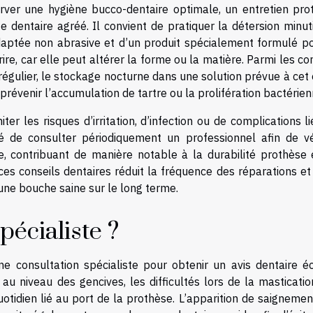
erver une hygiène bucco-dentaire optimale, un entretien pro
 dentaire agréé. Il convient de pratiquer la détersion minut
daptée non abrasive et d’un produit spécialement formulé po
re, car elle peut altérer la forme ou la matière. Parmi les co
régulier, le stockage nocturne dans une solution prévue à cet 
 prévenir l’accumulation de tartre ou la prolifération bactérien
r les risques d’irritation, d’infection ou de complications l
é de consulter périodiquement un professionnel afin de vér
e, contribuant de manière notable à la durabilité prothèse 
ces conseils dentaires réduit la fréquence des réparations et
une bouche saine sur le long terme.
écialiste ?
ne consultation spécialiste pour obtenir un avis dentaire écl
au niveau des gencives, les difficultés lors de la masticatio
quotidien lié au port de la prothèse. L’apparition de saigneme