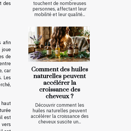
t des
touchent de nombreuses
personnes, affectant leur
mobilité et leur qualité...
 afin
e joue
pes de
entre
Comment des huiles
, car
naturelles peuvent
. Les
accélérer la
rché,
croissance des
cheveux ?
u haut
Découvrir comment les
aturée
huiles naturelles peuvent
accélérer la croissance des
il est
cheveux suscite un...
t vers