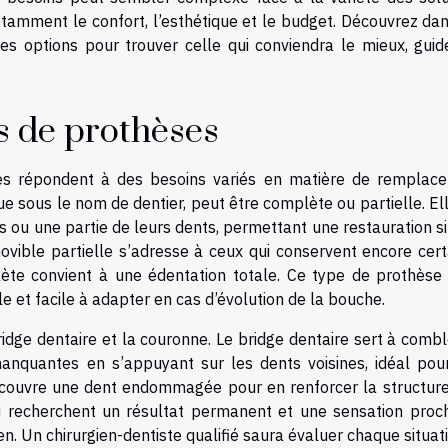
notamment le confort, l’esthétique et le budget. Découvrez da
es options pour trouver celle qui conviendra le mieux, guid
s de prothèses
les répondent à des besoins variés en matière de remplac
e sous le nom de dentier, peut être complète ou partielle. El
 ou une partie de leurs dents, permettant une restauration s
vible partielle s’adresse à ceux qui conservent encore cert
lète convient à une édentation totale. Ce type de prothèse 
 et facile à adapter en cas d’évolution de la bouche.
ridge dentaire et la couronne. Le bridge dentaire sert à comb
anquantes en s’appuyant sur les dents voisines, idéal pou
recouvre une dent endommagée pour en renforcer la structure
i recherchent un résultat permanent et une sensation proc
ien. Un chirurgien-dentiste qualifié saura évaluer chaque situat