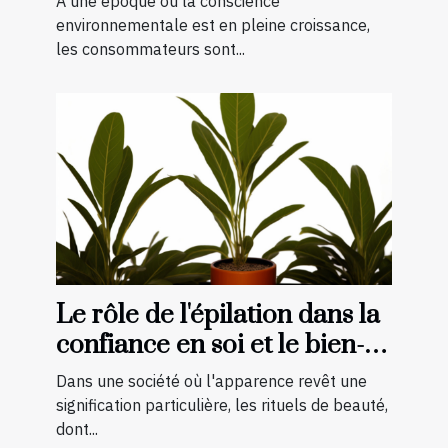
À une époque où la conscience
environnementale est en pleine croissance,
les consommateurs sont...
Le rôle de l'épilation dans la
confiance en soi et le bien-
être général
Dans une société où l'apparence revêt une
signification particulière, les rituels de beauté,
dont...