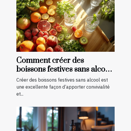
Comment créer des
boissons festives sans alcool
pour toutes les saisons
Créer des boissons festives sans alcool est
une excellente façon d’apporter convivialité
et...