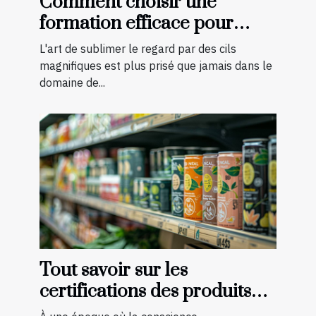
Comment choisir une
formation efficace pour
devenir technicienne de cils
L'art de sublimer le regard par des cils
certifiée
magnifiques est plus prisé que jamais dans le
domaine de...
Tout savoir sur les
certifications des produits
bio et naturels