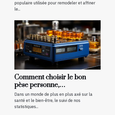
Tunisie
populaire utilisée pour remodeler et affiner
le...
Comment choisir le bon
pèse personne,
impédancemètre et balance
Dans un monde de plus en plus axé sur la
pour vos besoins
santé et le bien-être, le suivi de nos
statistiques...