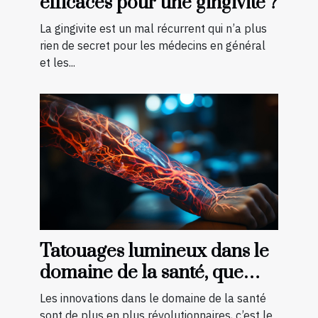
efficaces pour une gingivite ?
La gingivite est un mal récurrent qui n’a plus
rien de secret pour les médecins en général
et les...
Tatouages lumineux dans le
domaine de la santé, que
faut-il savoir ?
Les innovations dans le domaine de la santé
sont de plus en plus révolutionnaires, c’est le