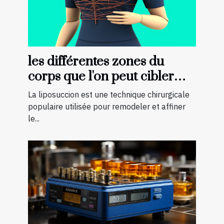
les différentes zones du
corps que l'on peut cibler
avec la liposuccion en
La liposuccion est une technique chirurgicale
Tunisie
populaire utilisée pour remodeler et affiner
le...