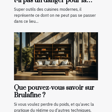
t-il pas un danger pour la
cuisson des aliments ?
Super outils des cuisines modernes, il
représente ce dont on ne peut pas se passer
dans ce lieu....
Que pouvez-vous savoir sur
Brulafine ?
Si vous voulez perdre du poids, et qu’avec la
pratique du régime ou d’autres techniques,