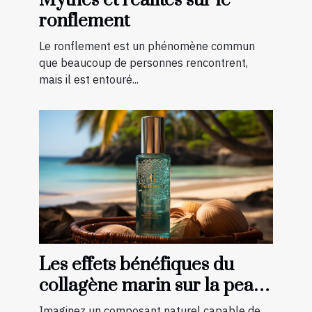
Mythes et réalités sur le
ronflement
Le ronflement est un phénomène commun
que beaucoup de personnes rencontrent,
mais il est entouré...
Les effets bénéfiques du
collagène marin sur la peau :
une transformation à
Imaginez un composant naturel capable de