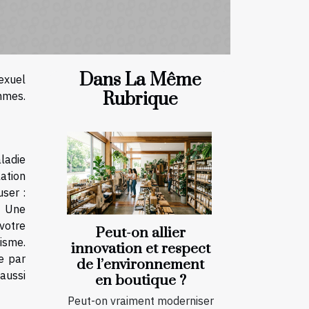
Dans La Même
exuel
Rubrique
mmes.
aladie
ation
ser :
. Une
votre
Peut-on allier
isme.
innovation et respect
e par
de l’environnement
 aussi
en boutique ?
Peut-on vraiment moderniser