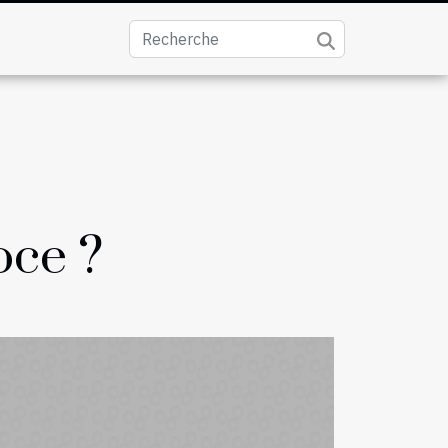
oce ?