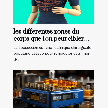
les différentes zones du
corps que l'on peut cibler
avec la liposuccion en
La liposuccion est une technique chirurgicale
Tunisie
populaire utilisée pour remodeler et affiner
le...