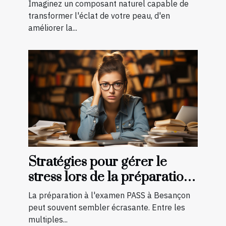
une transformation à
Imaginez un composant naturel capable de
découvrir
transformer l'éclat de votre peau, d'en
améliorer la...
Stratégies pour gérer le
stress lors de la préparation
à l'examen PASS à Besançon
La préparation à l'examen PASS à Besançon
peut souvent sembler écrasante. Entre les
multiples...