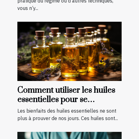
pratique du régime ou d’autres techniques,
vous n’y...
Comment utiliser les huiles
essentielles pour se
soigner ?
Les bienfaits des huiles essentielles ne sont
plus à prouver de nos jours. Ces huiles sont...