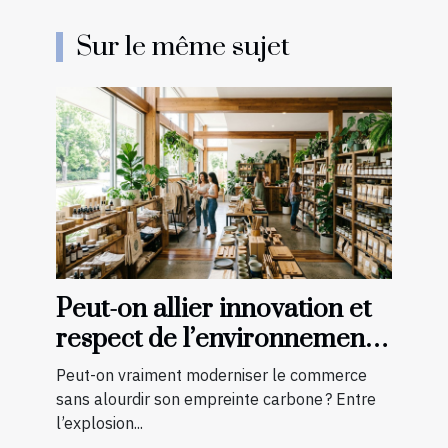
Sur le même sujet
Peut-on allier innovation et
respect de l’environnement
en boutique ?
Peut-on vraiment moderniser le commerce
sans alourdir son empreinte carbone ? Entre
l’explosion...