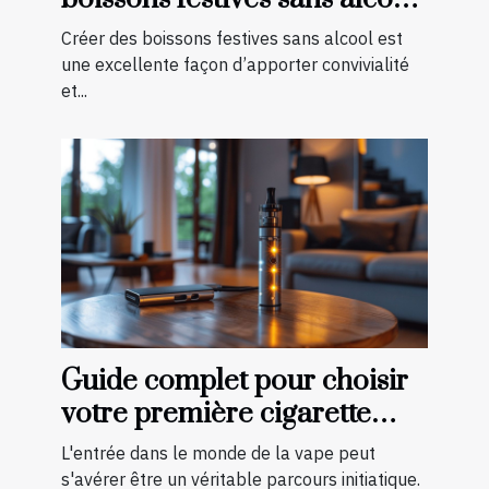
pour toutes les saisons
Créer des boissons festives sans alcool est
une excellente façon d’apporter convivialité
et...
Guide complet pour choisir
votre première cigarette
électronique
L'entrée dans le monde de la vape peut
s'avérer être un véritable parcours initiatique.