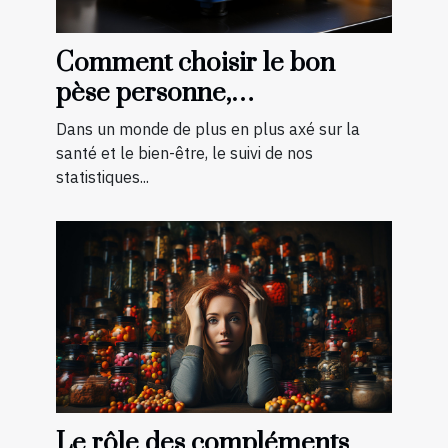
Comment choisir le bon
pèse personne,
impédancemètre et balance
Dans un monde de plus en plus axé sur la
pour vos besoins
santé et le bien-être, le suivi de nos
statistiques...
Le rôle des compléments