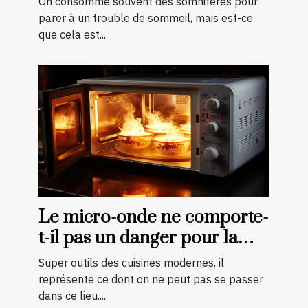
On consomme souvent des somnifères pour
parer à un trouble de sommeil, mais est-ce
que cela est...
Le micro-onde ne comporte-
t-il pas un danger pour la
cuisson des aliments ?
Super outils des cuisines modernes, il
représente ce dont on ne peut pas se passer
dans ce lieu....