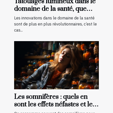
Tatouages lumineux dans le
domaine de la santé, que
faut-il savoir ?
Les innovations dans le domaine de la santé
sont de plus en plus révolutionnaires, c’est le
cas...
Les somnifères : quels en
sont les effets néfastes et les
palliatifs ?