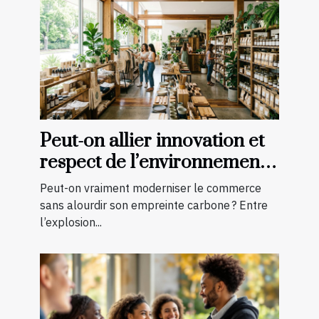
Peut-on allier innovation et
respect de l’environnement
en boutique ?
Peut-on vraiment moderniser le commerce
sans alourdir son empreinte carbone ? Entre
l’explosion...