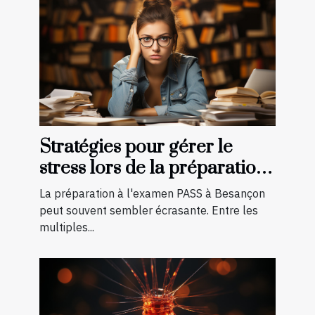
Stratégies pour gérer le
stress lors de la préparation
à l'examen PASS à Besançon
La préparation à l'examen PASS à Besançon
peut souvent sembler écrasante. Entre les
multiples...