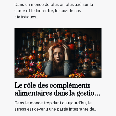
impédancemètre et balance
Dans un monde de plus en plus axé sur la
pour vos besoins
santé et le bien-être, le suivi de nos
statistiques...
Le rôle des compléments
alimentaires dans la gestion
du stress
Dans le monde trépidant d’aujourd’hui, le
stress est devenu une partie intégrante de...