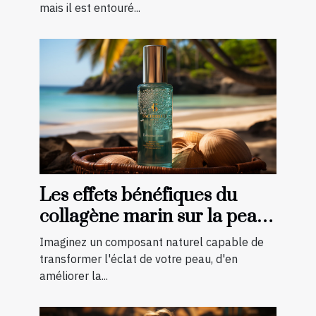
mais il est entouré...
Les effets bénéfiques du
collagène marin sur la peau :
une transformation à
Imaginez un composant naturel capable de
découvrir
transformer l'éclat de votre peau, d'en
améliorer la...