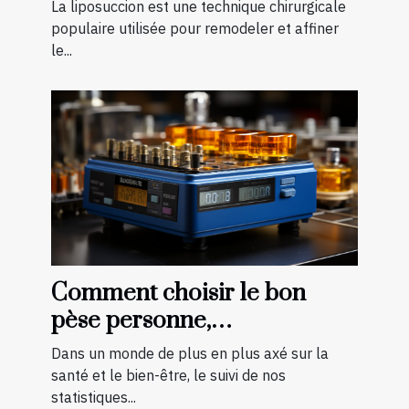
avec la liposuccion en
La liposuccion est une technique chirurgicale
Tunisie
populaire utilisée pour remodeler et affiner
le...
Comment choisir le bon
pèse personne,
impédancemètre et balance
Dans un monde de plus en plus axé sur la
pour vos besoins
santé et le bien-être, le suivi de nos
statistiques...