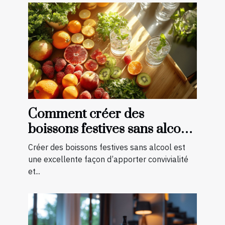
Comment créer des
boissons festives sans alcool
pour toutes les saisons
Créer des boissons festives sans alcool est
une excellente façon d’apporter convivialité
et...