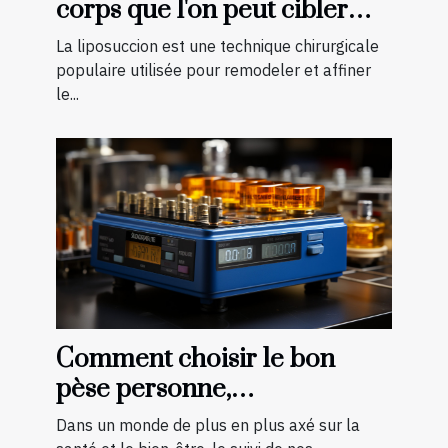
corps que l'on peut cibler
avec la liposuccion en
La liposuccion est une technique chirurgicale
Tunisie
populaire utilisée pour remodeler et affiner
le...
Comment choisir le bon
pèse personne,
impédancemètre et balance
Dans un monde de plus en plus axé sur la