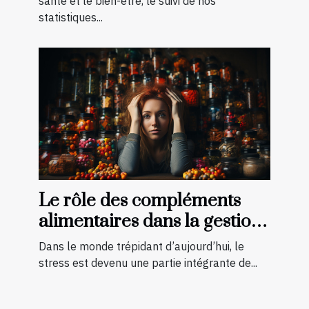
pour vos besoins
santé et le bien-être, le suivi de nos
statistiques...
Le rôle des compléments
alimentaires dans la gestion
du stress
Dans le monde trépidant d’aujourd’hui, le
stress est devenu une partie intégrante de...