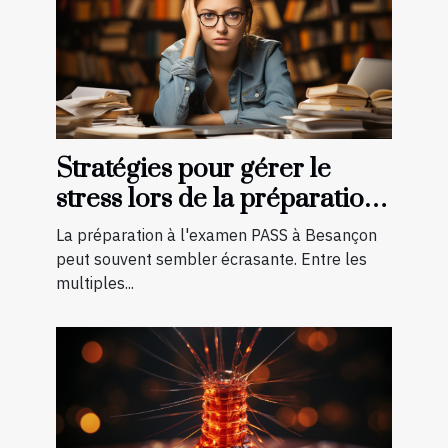
Stratégies pour gérer le
stress lors de la préparation
à l'examen PASS à Besançon
La préparation à l'examen PASS à Besançon
peut souvent sembler écrasante. Entre les
multiples...