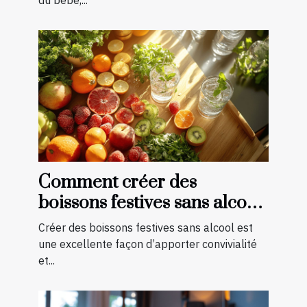
Comment créer des
boissons festives sans alcool
pour toutes les saisons
Créer des boissons festives sans alcool est
une excellente façon d’apporter convivialité
et...