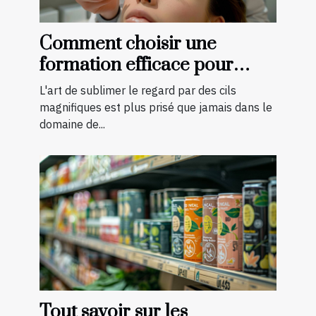
Comment choisir une
formation efficace pour
devenir technicienne de cils
L'art de sublimer le regard par des cils
certifiée
magnifiques est plus prisé que jamais dans le
domaine de...
Tout savoir sur les