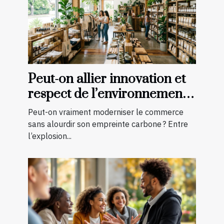
Peut-on allier innovation et
respect de l’environnement
en boutique ?
Peut-on vraiment moderniser le commerce
sans alourdir son empreinte carbone ? Entre
l’explosion...