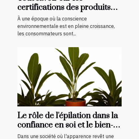
certifications des produits
bio et naturels
À une époque où la conscience
environnementale est en pleine croissance,
les consommateurs sont...
Le rôle de l'épilation dans la
confiance en soi et le bien-
être général
Dans une société où l'apparence revêt une