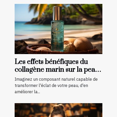
Les effets bénéfiques du
collagène marin sur la peau :
une transformation à
Imaginez un composant naturel capable de
découvrir
transformer l'éclat de votre peau, d'en
améliorer la...