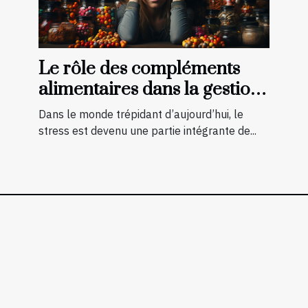
Le rôle des compléments
alimentaires dans la gestion
du stress
Dans le monde trépidant d’aujourd’hui, le
stress est devenu une partie intégrante de...
Tous droits réservés 2026 www.note2bib.com