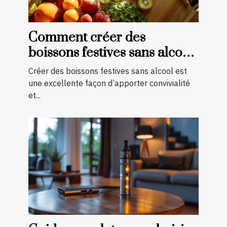
Comment créer des
boissons festives sans alcool
pour toutes les saisons
Créer des boissons festives sans alcool est
une excellente façon d’apporter convivialité
et...