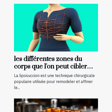
les différentes zones du
corps que l'on peut cibler
avec la liposuccion en
La liposuccion est une technique chirurgicale
Tunisie
populaire utilisée pour remodeler et affiner
le...