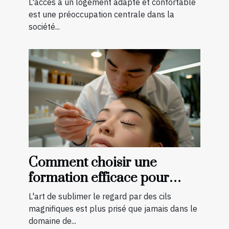
L'accès à un logement adapté et confortable
est une préoccupation centrale dans la
société...
Comment choisir une
formation efficace pour
devenir technicienne de cils
L'art de sublimer le regard par des cils
certifiée
magnifiques est plus prisé que jamais dans le
domaine de...