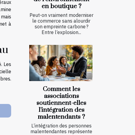
néraux
en boutique ?
tamine
Peut-on vraiment moderniser
 mais
le commerce sans alourdir
met à
son empreinte carbone ?
Entre l’explosion...
au
é. Les
ielle
ibres.
Comment les
associations
soutiennent-elles
l'intégration des
malentendants ?
L’intégration des personnes
malentendantes représente