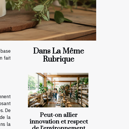
Dans La Même
à base
Rubrique
n fait
ennent
posant
és. De
Peut-on allier
de la
innovation et respect
ans la
de l’environnement