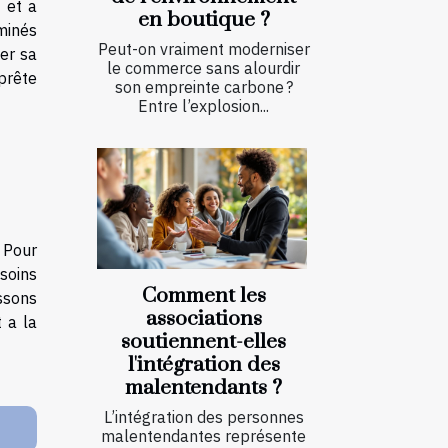
 et a
en boutique ?
minés
Peut-on vraiment moderniser
ter sa
le commerce sans alourdir
 prête
son empreinte carbone ?
Entre l’explosion...
. Pour
 soins
Comment les
issons
associations
t a la
soutiennent-elles
l'intégration des
malentendants ?
L’intégration des personnes
malentendantes représente