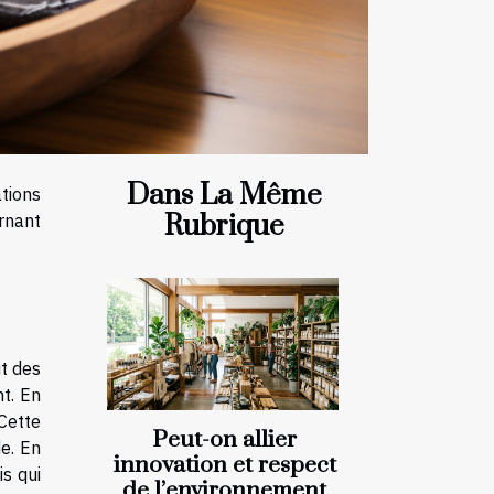
Dans La Même
ations
Rubrique
rnant
it des
t. En
 Cette
Peut-on allier
e. En
innovation et respect
s qui
de l’environnement