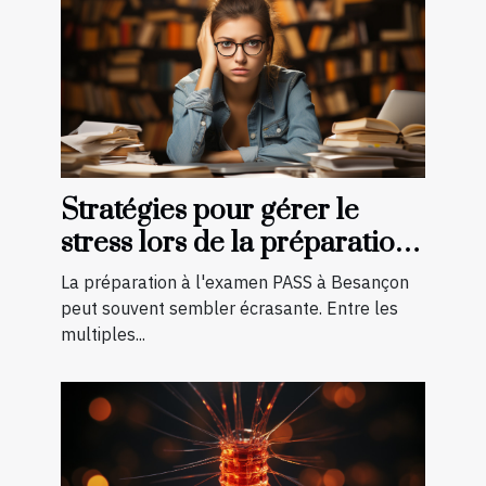
Stratégies pour gérer le
stress lors de la préparation
à l'examen PASS à Besançon
La préparation à l'examen PASS à Besançon
peut souvent sembler écrasante. Entre les
multiples...