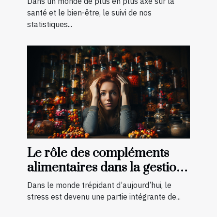
Dans un monde de plus en plus axé sur la
pour vos besoins
santé et le bien-être, le suivi de nos
statistiques...
Le rôle des compléments
alimentaires dans la gestion
du stress
Dans le monde trépidant d’aujourd’hui, le
stress est devenu une partie intégrante de...