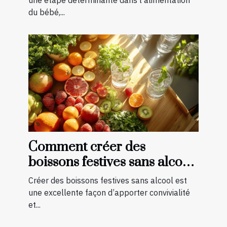
une étape déterminante dans l’alimentation
du bébé,...
Comment créer des
boissons festives sans alcool
pour toutes les saisons
Créer des boissons festives sans alcool est
une excellente façon d’apporter convivialité
et...