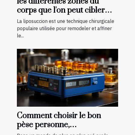
les différentes zones du
corps que l'on peut cibler
avec la liposuccion en
La liposuccion est une technique chirurgicale
Tunisie
populaire utilisée pour remodeler et affiner
le...
Comment choisir le bon
pèse personne,
impédancemètre et balance