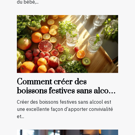
du bébé,...
Comment créer des
boissons festives sans alcool
pour toutes les saisons
Créer des boissons festives sans alcool est
une excellente façon d’apporter convivialité
et...