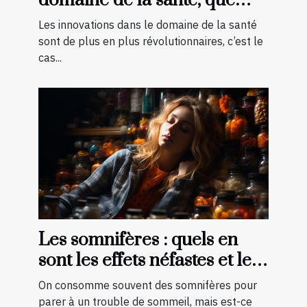
domaine de la santé, que
faut-il savoir ?
Les innovations dans le domaine de la santé
sont de plus en plus révolutionnaires, c’est le
cas...
Les somnifères : quels en
sont les effets néfastes et les
palliatifs ?
On consomme souvent des somnifères pour
parer à un trouble de sommeil, mais est-ce