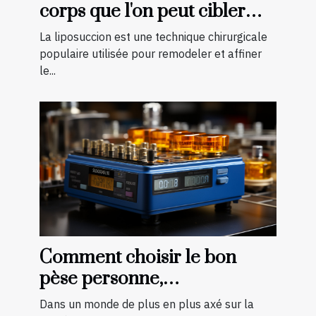
corps que l'on peut cibler
avec la liposuccion en
La liposuccion est une technique chirurgicale
Tunisie
populaire utilisée pour remodeler et affiner
le...
Comment choisir le bon
pèse personne,
impédancemètre et balance
Dans un monde de plus en plus axé sur la