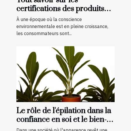
Tout savoir sur les
certifications des produits
bio et naturels
À une époque où la conscience
environnementale est en pleine croissance,
les consommateurs sont...
Le rôle de l'épilation dans la
confiance en soi et le bien-
être général
Dans une société où l'apparence revêt une