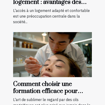
logement : avantages des
aménagements préventifs
L'accès à un logement adapté et confortable
est une préoccupation centrale dans la
société...
Comment choisir une
formation efficace pour
devenir technicienne de cils
L'art de sublimer le regard par des cils