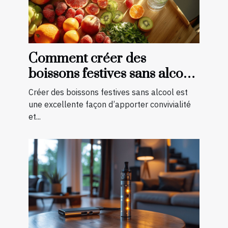
Comment créer des
boissons festives sans alcool
pour toutes les saisons
Créer des boissons festives sans alcool est
une excellente façon d’apporter convivialité
et...