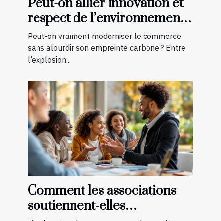
Peut-on allier innovation et
respect de l’environnement
en boutique ?
Peut-on vraiment moderniser le commerce
sans alourdir son empreinte carbone ? Entre
l’explosion...
Comment les associations
soutiennent-elles
l'intégration des