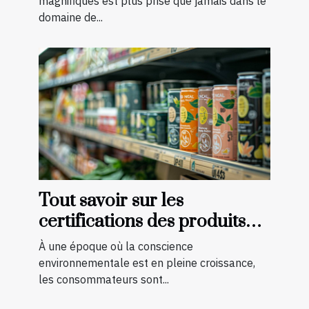
certifiée
magnifiques est plus prisé que jamais dans le
domaine de...
Tout savoir sur les
certifications des produits
bio et naturels
À une époque où la conscience
environnementale est en pleine croissance,
les consommateurs sont...