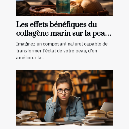
Les effets bénéfiques du
collagène marin sur la peau :
une transformation à
Imaginez un composant naturel capable de
découvrir
transformer l'éclat de votre peau, d'en
améliorer la...