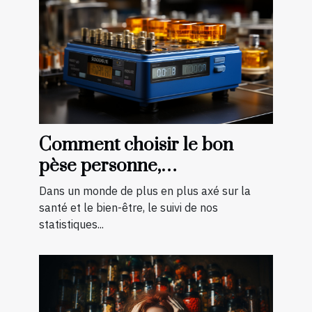
Comment choisir le bon
pèse personne,
impédancemètre et balance
Dans un monde de plus en plus axé sur la
pour vos besoins
santé et le bien-être, le suivi de nos
statistiques...