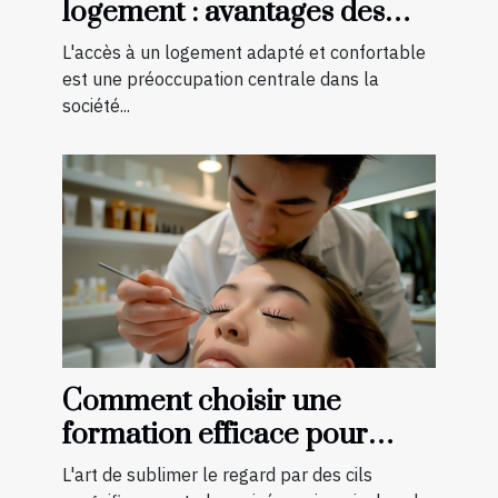
logement : avantages des
aménagements préventifs
L'accès à un logement adapté et confortable
est une préoccupation centrale dans la
société...
Comment choisir une
formation efficace pour
devenir technicienne de cils
L'art de sublimer le regard par des cils