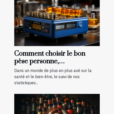
Comment choisir le bon
pèse personne,
impédancemètre et balance
Dans un monde de plus en plus axé sur la
pour vos besoins
santé et le bien-être, le suivi de nos
statistiques...