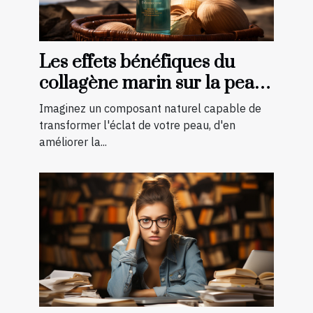
Les effets bénéfiques du
collagène marin sur la peau :
une transformation à
Imaginez un composant naturel capable de
découvrir
transformer l'éclat de votre peau, d'en
améliorer la...