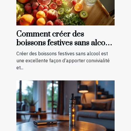
Comment créer des
boissons festives sans alcool
pour toutes les saisons
Créer des boissons festives sans alcool est
une excellente façon d’apporter convivialité
et...