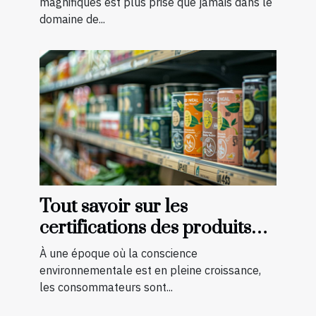
certifiée
magnifiques est plus prisé que jamais dans le
domaine de...
Tout savoir sur les
certifications des produits
bio et naturels
À une époque où la conscience
environnementale est en pleine croissance,
les consommateurs sont...