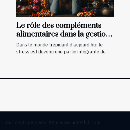
Le rôle des compléments
alimentaires dans la gestion
du stress
Dans le monde trépidant d’aujourd’hui, le
stress est devenu une partie intégrante de...
Tous droits réservés 2026 www.note2bib.com