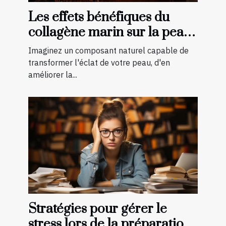
Les effets bénéfiques du
collagène marin sur la peau :
une transformation à
Imaginez un composant naturel capable de
découvrir
transformer l'éclat de votre peau, d'en
améliorer la...
Stratégies pour gérer le
stress lors de la préparation