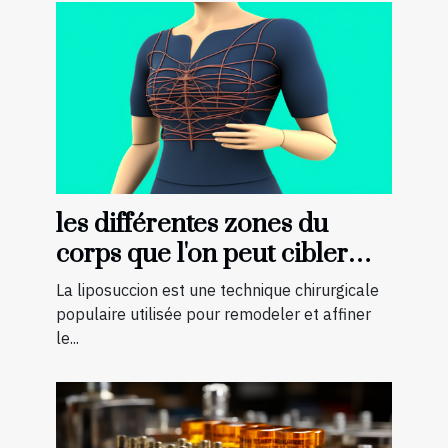
les différentes zones du
corps que l'on peut cibler
avec la liposuccion en
La liposuccion est une technique chirurgicale
Tunisie
populaire utilisée pour remodeler et affiner
le...