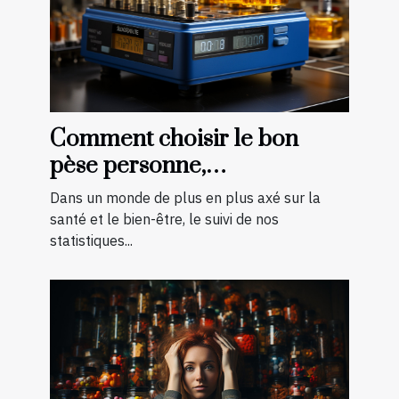
Comment choisir le bon
pèse personne,
impédancemètre et balance
Dans un monde de plus en plus axé sur la
pour vos besoins
santé et le bien-être, le suivi de nos
statistiques...