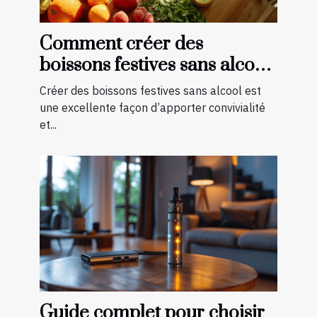
Comment créer des
boissons festives sans alcool
pour toutes les saisons
Créer des boissons festives sans alcool est
une excellente façon d’apporter convivialité
et...
Guide complet pour choisir